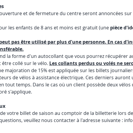
es
d'ouverture et de fermeture du centre seront annoncées sur l
our les enfants de 8 ans et moins est gratuit (une 
pièce d'id
peut pas être utilisé par plus d'une personne. En cas d'inut
nsférable.
rend la forme d'un autocollant que vous pourrez récupérer a
 être collé sur le vélo. 
Les collants perdus ou volés ne ser
ne majoration de 15% est appliquée sur les billets journalie
eurs de vélos à assistance électrique. Ces derniers auront un 
 en tout temps. Dans le cas où un client possède deux vélos d
oré s'applique. 
aux
de votre billet de saison au comptoir de la billetterie lors d
 questions, veuillez nous contacter à l'adresse suivante : 