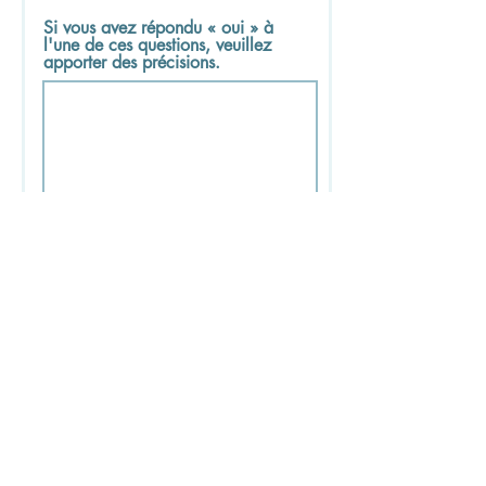
Si vous avez répondu « oui » à
l'une de ces questions, veuillez
apporter des précisions.
Initiales d'un parent/tuteur si le
formulaire est rempli pour en
enfant d'âge mineur
Je déclare que les informations
que j'ai fournies sont exactes et
complètes.
Je reconnais et j'accepte
les
risques inhérents aux activités, les
engagements du participant et les
règlements du Mont SM